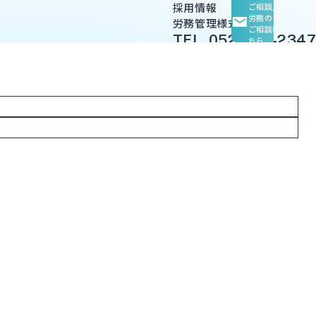
採用情報
ご相談
人事
労務の
労務管理様式集
ご相談はこ
TEL. 052-950-2347
ちら
受付時間：平日 9:00～18:00